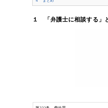
４ まとめ
１ 「弁護士に相談する」
第222条 脅迫罪