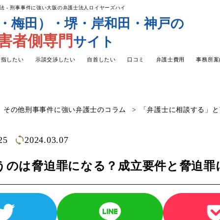
 - 刑事事件に強い大阪の弁護士法人ロイヤーズハイ
・梅田）・堺・岸和田・神戸の
加害者側専門
サイト
目指したい
示談交渉したい
自首したい
口コミ
弁護士費用
事務所案
その他刑事事件に強い弁護士のコラム
「弁護士に相談する」と
25
2024.03.07
うのは脅迫罪になる？成立要件と脅迫罪