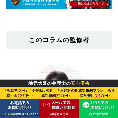
好評判
の
弁護士事務所
※事務所全体 ※2026年3月末時点
このコラムの監修者
地元大阪の弁護士の
安心価格
「相談料０円」「分割払いOK」「不起訴のみ成功報酬プラン」あり
22
22
3.3
個人情報時保護方針
｜
サイトマップ
着手金
万円～
成功報酬
万円～
接見費用
万円～
Copyright© 大阪・難波の刑事弁護士への相談は、法
律事務所ロイヤーズハイ All Rights Reserved.